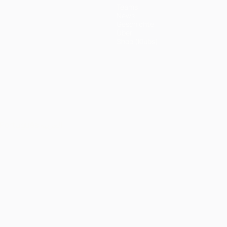
Teams
News
Geschichte
Über
Shop (Klubs)
Português
العربية