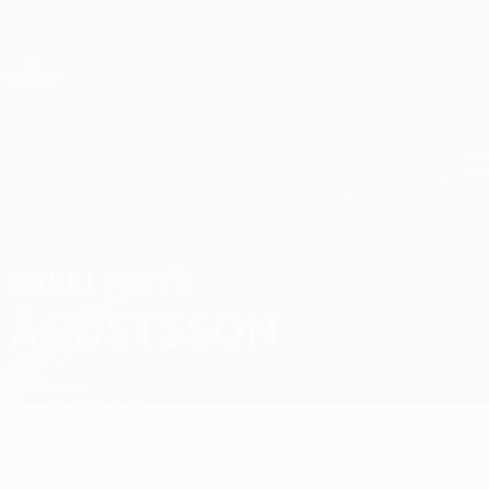
Direkt
zum
Hauptinhalt
Champions League Offiziell
Live-Ergebnisse &amp; Fantasy
UEFA Champions League
Breki Freyr Ágústsson
BREKI FREYR
ÁGÚSTSSON
Breiðablik
Überblick
Statistiken