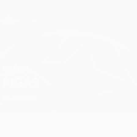
Direkt
zum
Hauptinhalt
Champions League Offiziell
Erhalten
Live-Ergebnisse &amp; Fantasy
UEFA Champions League
Vadim Pigas Statistiken
VADIM
PIGAS
Pari NN
Belarus
Vergleichen
Überblick
Statistiken
Keine Daten für diesen Spieler vorhanden