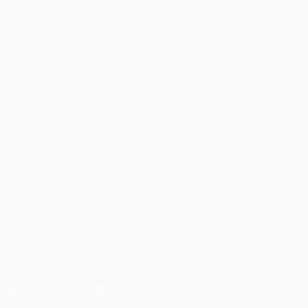
Spiele
Teams
UEFA.tv
News
Auslosungen
Geschichte
Gaming
Über
Stat.
Shop (Klubs)
AUCH
BESUCHEN
UEFA.com
UEFA-Stiftung
für Kinder
SPRACHE &AUML;NDERN
Deutsch
English
Français
Deutsch
Русский
Español
Italiano
Português
العربية
UNS FOLGEN AUF
Die offizielle App herunterladen