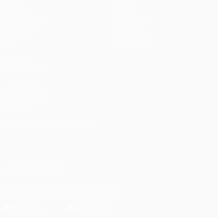
Spiele
Teams
UEFA.tv
News
Auslosungen
Geschichte
Gaming
Über
Stat.
Shop (Klubs)
AUCH
BESUCHEN
UEFA.com
UEFA-Stiftung
für Kinder
SPRACHE &AUML;NDERN
Deutsch
English
Français
Deutsch
Русский
Español
Italiano
Português
العربية
UNS FOLGEN AUF
Die offizielle App herunterladen