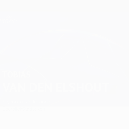
Direkt
zum
Hauptinhalt
Champions League Offiziell
Erhalten
Live-Ergebnisse &amp; Fantasy
UEFA Champions League
Tobias Van Den Elshout Spiele
TOBIAS
VAN DEN ELSHOUT
Feyenoord
Niederlande
Überblick
Statistiken