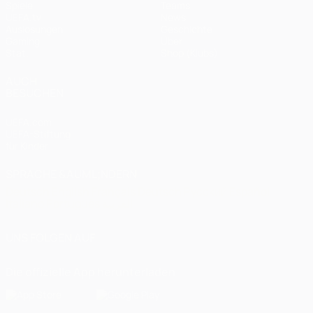
Spiele
Teams
UEFA.tv
News
Auslosungen
Geschichte
Gaming
Über
Stat.
Shop (Klubs)
AUCH
BESUCHEN
UEFA.com
UEFA-Stiftung
für Kinder
SPRACHE &AUML;NDERN
Deutsch
English
Français
Deutsch
Русский
Español
Italiano
Português
العربية
UNS FOLGEN AUF
Die offizielle App herunterladen