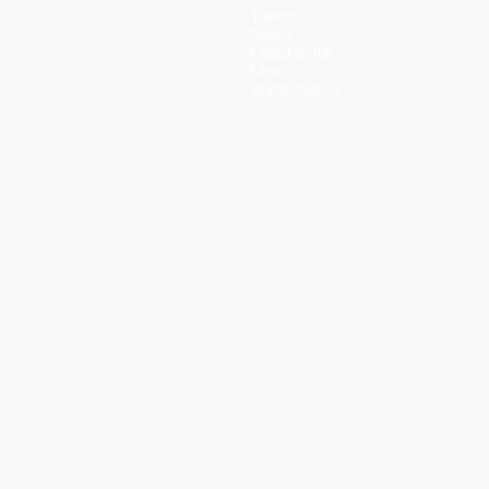
Teams
News
Geschichte
Über
Shop (Klubs)
Português
العربية