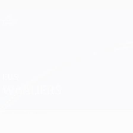
Direkt
zum
Hauptinhalt
Champions League Offiziell
Live-Ergebnisse &amp; Fantasy
UEFA Champions League
Eus Waaijers
EUS
WAAIJERS
PSV
Überblick
Statistiken