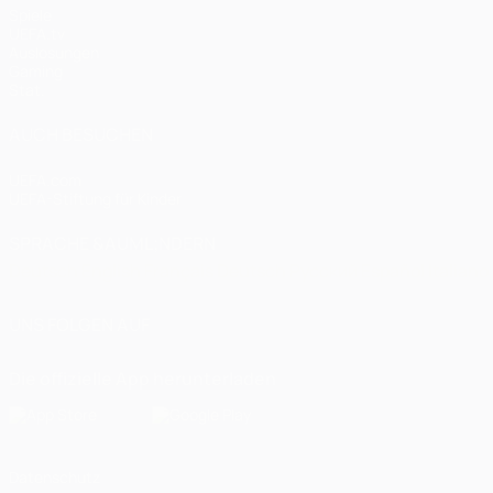
Spiele
UEFA.tv
Auslosungen
Gaming
Stat.
AUCH BESUCHEN
UEFA.com
UEFA-Stiftung für Kinder
SPRACHE &AUML;NDERN
Deutsch
English
Français
Deutsch
Русский
Español
Italiano
UNS FOLGEN AUF
Die offizielle App herunterladen
Datenschutz