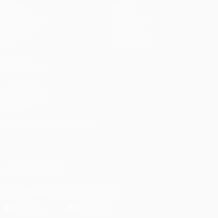
Spiele
Teams
UEFA.tv
News
Auslosungen
Geschichte
Gaming
Über
Stat.
Shop (Klubs)
AUCH
BESUCHEN
UEFA.com
UEFA-Stiftung
für Kinder
SPRACHE &AUML;NDERN
Deutsch
English
Français
Deutsch
Русский
Español
Italiano
Português
العربية
UNS FOLGEN AUF
Die offizielle App herunterladen