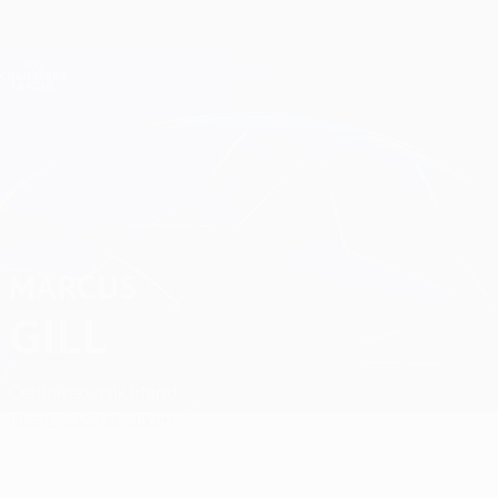
Direkt
zum
Hauptinhalt
Champions League Offiziell
Erhalten
Live-Ergebnisse &amp; Fantasy
UEFA Champions League
Marcus Gill
MARCUS
GILL
Celtic
Republik Irland
Überblick
Statistiken