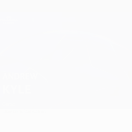
Direkt
zum
Hauptinhalt
Champions League Offiziell
Erhalten
Live-Ergebnisse &amp; Fantasy
UEFA Champions League
Andrew Kyle
ANDREW
KYLE
Celtic
Überblick
Statistiken