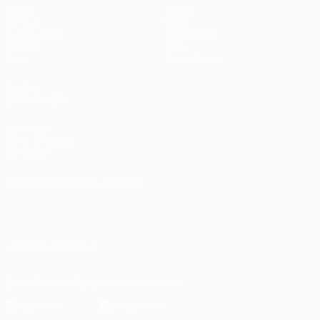
Spiele
Teams
UEFA.tv
News
Auslosungen
Geschichte
Gaming
Über
Stat.
Shop (Klubs)
AUCH
BESUCHEN
UEFA.com
UEFA-Stiftung
für Kinder
SPRACHE &AUML;NDERN
Deutsch
English
Français
Deutsch
Русский
Español
Italiano
Português
العربية
UNS FOLGEN AUF
Die offizielle App herunterladen