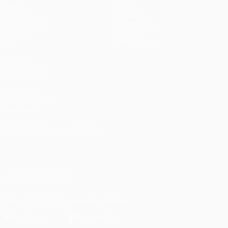
Spiele
Teams
UEFA.tv
News
Auslosungen
Geschichte
Gaming
Über
Stat.
Shop (Klubs)
AUCH
BESUCHEN
UEFA.com
UEFA-Stiftung
für Kinder
SPRACHE &AUML;NDERN
Deutsch
English
Français
Deutsch
Русский
Español
Italiano
Português
العربية
UNS FOLGEN AUF
Die offizielle App herunterladen