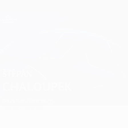
Direkt
zum
Hauptinhalt
Champions League Offiziell
Erhalten
Live-Ergebnisse &amp; Fantasy
UEFA Champions League
Štěpán Chaloupek
ŠTĚPÁN
CHALOUPEK
Slavia Praha
Tschechien
Überblick
Statistiken