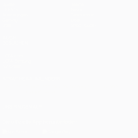
Spiele
Teams
UEFA.tv
News
Auslosungen
Geschichte
Gaming
Über
Stat.
Shop (Klubs)
AUCH
BESUCHEN
UEFA.com
UEFA-Stiftung
für Kinder
SPRACHE &AUML;NDERN
Deutsch
English
Français
Deutsch
Русский
Español
Italiano
Português
العربية
UNS FOLGEN AUF
Die offizielle App herunterladen