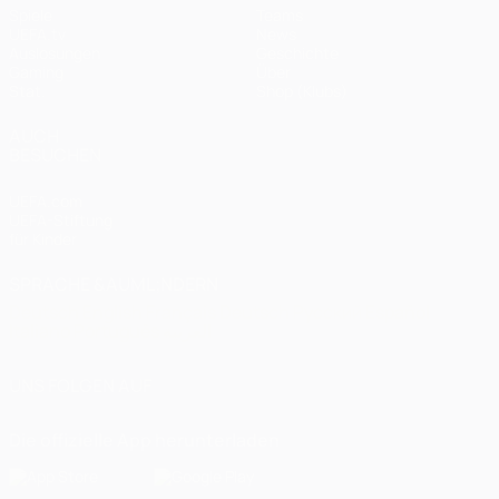
Spiele
Teams
UEFA.tv
News
Auslosungen
Geschichte
Gaming
Über
Stat.
Shop (Klubs)
AUCH
BESUCHEN
UEFA.com
UEFA-Stiftung
für Kinder
SPRACHE &AUML;NDERN
Deutsch
English
Français
Deutsch
Русский
Español
Italiano
Português
العربية
UNS FOLGEN AUF
Die offizielle App herunterladen