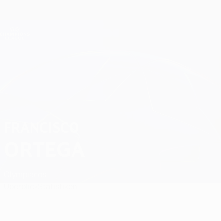
Direkt
zum
Hauptinhalt
Champions League Offiziell
Erhalten
Live-Ergebnisse &amp; Fantasy
UEFA Champions League
Francisco Ortega
FRANCISCO
ORTEGA
Olympiacos
Überblick
Statistiken