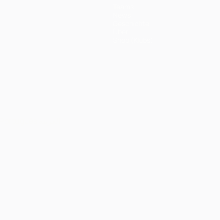
Teams
News
Geschichte
Über
Shop (Klubs)
Português
العربية