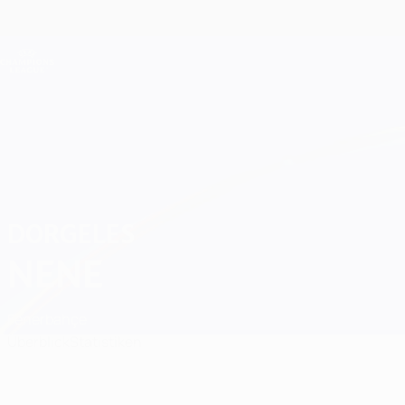
Direkt
zum
Hauptinhalt
Champions League Offiziell
Live-Ergebnisse &amp; Fantasy
UEFA Champions League
Dorgeles Nene
DORGELES
NENE
Fenerbahçe
Überblick
Statistiken