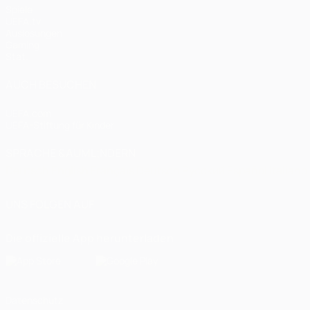
Spiele
UEFA.tv
Auslosungen
Gaming
Stat.
AUCH BESUCHEN
UEFA.com
UEFA-Stiftung für Kinder
SPRACHE &AUML;NDERN
Deutsch
English
Français
Deutsch
Русский
Español
Italiano
UNS FOLGEN AUF
Die offizielle App herunterladen
Datenschutz