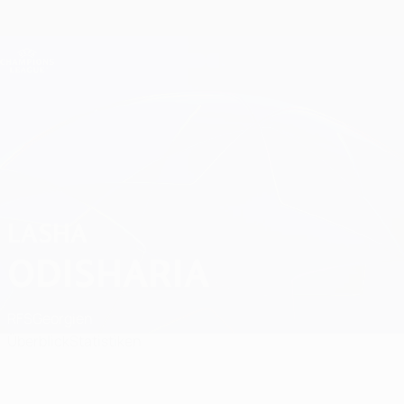
Direkt
zum
Hauptinhalt
Champions League Offiziell
Erhalten
Live-Ergebnisse &amp; Fantasy
UEFA Champions League
Lasha Odisharia
LASHA
ODISHARIA
RFS
Georgien
Überblick
Statistiken