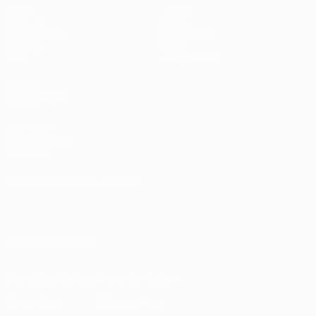
Spiele
Teams
UEFA.tv
News
Auslosungen
Geschichte
Gaming
Über
Stat.
Shop (Klubs)
AUCH
BESUCHEN
UEFA.com
UEFA-Stiftung
für Kinder
SPRACHE &AUML;NDERN
Deutsch
English
Français
Deutsch
Русский
Español
Italiano
Português
العربية
UNS FOLGEN AUF
Die offizielle App herunterladen