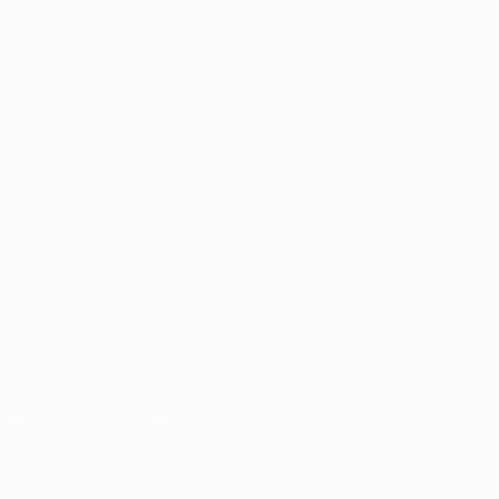
Spiele
UEFA.tv
Auslosungen
Gaming
Stat.
AUCH BESUCHEN
UEFA.com
UEFA-Stiftung für Kinder
SPRACHE &AUML;NDERN
Deutsch
English
Français
Deutsch
Русский
Español
Italiano
UNS FOLGEN AUF
Die offizielle App herunterladen
Datenschutz