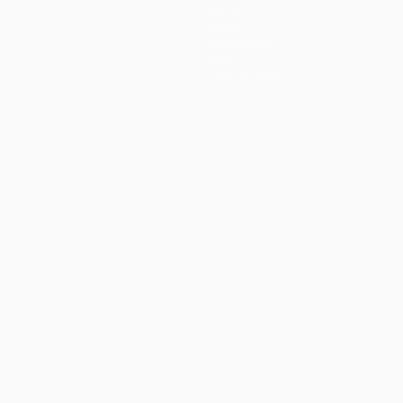
Teams
News
Geschichte
Über
Shop (Klubs)
Português
العربية