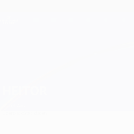
Direkt
zum
Hauptinhalt
Champions League Offiziell
Live-Ergebnisse &amp; Fantasy
UEFA Champions League
Heitor
HEITOR
M. Tel-Aviv
Überblick
Statistiken