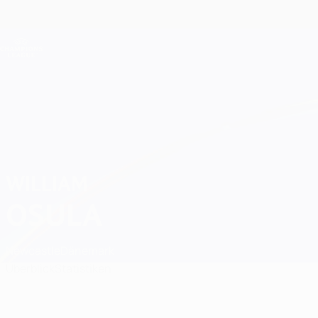
Direkt
zum
Hauptinhalt
Champions League Offiziell
Live-Ergebnisse &amp; Fantasy
UEFA Champions League
William Osula
WILLIAM
OSULA
Newcastle
Dänemark
Überblick
Statistiken