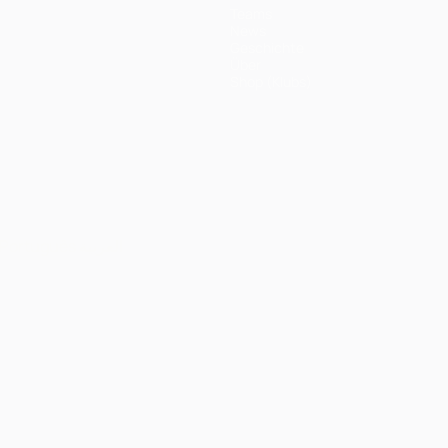
Teams
News
Geschichte
Über
Shop (Klubs)
Português
العربية