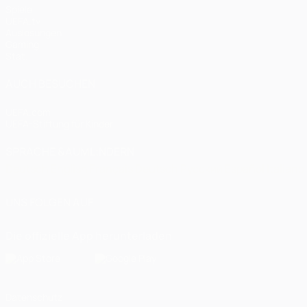
Spiele
UEFA.tv
Auslosungen
Gaming
Stat.
AUCH BESUCHEN
UEFA.com
UEFA-Stiftung für Kinder
SPRACHE &AUML;NDERN
Deutsch
English
Français
Deutsch
Русский
Español
Italiano
UNS FOLGEN AUF
Die offizielle App herunterladen
Datenschutz