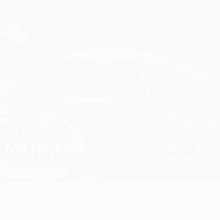
Direkt
zum
Hauptinhalt
Champions League Offiziell
Erhalten
Live-Ergebnisse &amp; Fantasy
UEFA Champions League
Divine Mukasa
DIVINE
MUKASA
Man City
England
Überblick
Statistiken