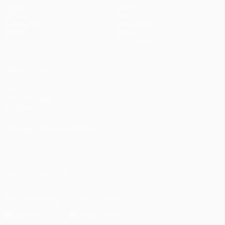
Spiele
Teams
UEFA.tv
News
Auslosungen
Geschichte
Gaming
Über
Stat.
Shop (Klubs)
AUCH
BESUCHEN
UEFA.com
UEFA-Stiftung
für Kinder
SPRACHE &AUML;NDERN
Deutsch
English
Français
Deutsch
Русский
Español
Italiano
Português
العربية
UNS FOLGEN AUF
Die offizielle App herunterladen