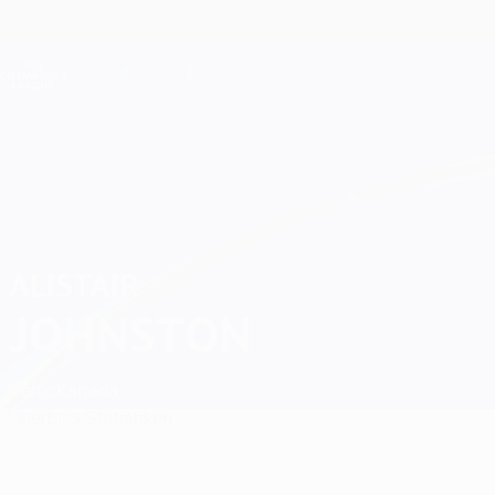
Direkt
zum
Hauptinhalt
Champions League Offiziell
Live-Ergebnisse &amp; Fantasy
UEFA Champions League
Alistair Johnston
ALISTAIR
JOHNSTON
Celtic
Kanada
Überblick
Statistiken