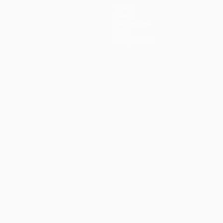
Teams
News
Geschichte
Über
Shop (Klubs)
Português
العربية