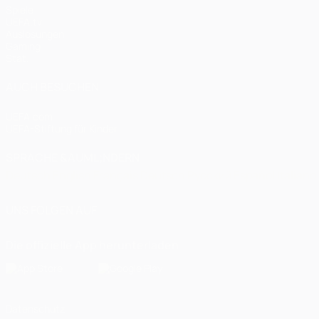
Spiele
UEFA.tv
Auslosungen
Gaming
Stat.
AUCH BESUCHEN
UEFA.com
UEFA-Stiftung für Kinder
SPRACHE &AUML;NDERN
Deutsch
English
Français
Deutsch
Русский
Español
Italiano
UNS FOLGEN AUF
Die offizielle App herunterladen
Datenschutz