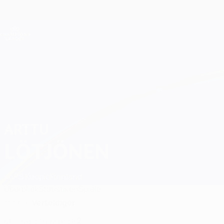
Direkt
zum
Hauptinhalt
Champions League Offiziell
Live-Ergebnisse &amp; Fantasy
UEFA Champions League
Arttu Lötjönen 2026/27
ARTTU
LÖTJÖNEN
KuPS Kuopio
Finnland
Überblick
Statistiken
Spiele
Verteidiger
POSITION
2
NATIONALTEAM-NUMMER