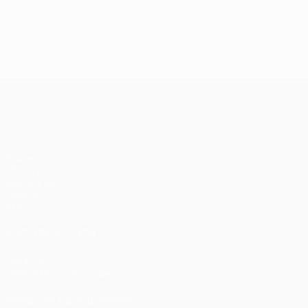
UEFA Champions League
Spiele
UEFA.tv
Auslosungen
Gaming
Stat.
AUCH BESUCHEN
UEFA.com
UEFA-Stiftung für Kinder
SPRACHE &AUML;NDERN