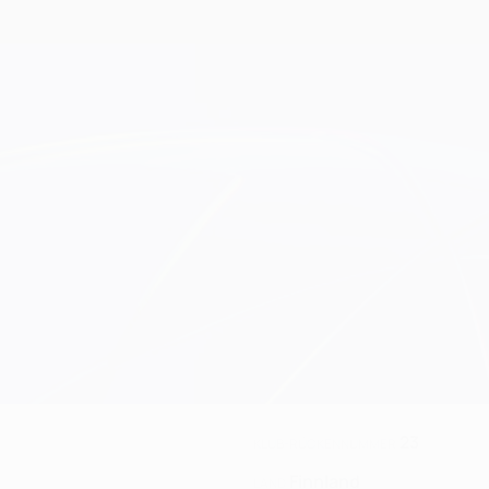
23
KLUB-RÜCKENNUMMER
Finnland
LAND