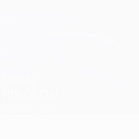
Direkt
zum
Hauptinhalt
Champions League Offiziell
Erhalten
Live-Ergebnisse &amp; Fantasy
UEFA Champions League
Samuel Pikolon
SAMUEL
PIKOLON
Slavia Praha
Tschechien
Überblick
Statistiken