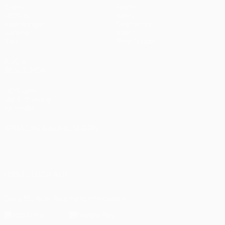
Spiele
Teams
UEFA.tv
News
Auslosungen
Geschichte
Gaming
Über
Stat.
Shop (Klubs)
AUCH
BESUCHEN
UEFA.com
UEFA-Stiftung
für Kinder
SPRACHE &AUML;NDERN
Deutsch
English
Français
Deutsch
Русский
Español
Italiano
Português
العربية
UNS FOLGEN AUF
Die offizielle App herunterladen