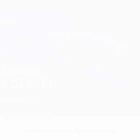
Direkt
zum
Hauptinhalt
Champions League Offiziell
Erhalten
Live-Ergebnisse &amp; Fantasy
UEFA Champions League
Zakaria Loukili Statistiken
ZAKARIA
LOUKILI
Malmö
Schweden
Vergleichen
Überblick
Statistiken
Keine Daten für diesen Spieler vorhanden