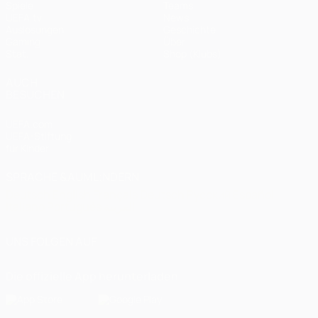
Spiele
Teams
UEFA.tv
News
Auslosungen
Geschichte
Gaming
Über
Stat.
Shop (Klubs)
AUCH
BESUCHEN
UEFA.com
UEFA-Stiftung
für Kinder
SPRACHE &AUML;NDERN
Deutsch
English
Français
Deutsch
Русский
Español
Italiano
Português
العربية
UNS FOLGEN AUF
Die offizielle App herunterladen