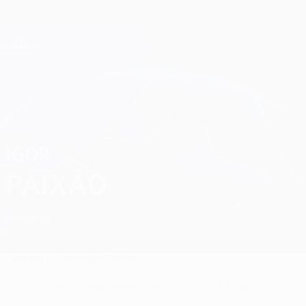
Direkt
zum
Hauptinhalt
Champions League Offiziell
Erhalten
Live-Ergebnisse &amp; Fantasy
UEFA Champions League
Igor Paixão Statistiken
IGOR
PAIXÃO
Marseille
Vergleichen
Überblick
Statistiken
News
Keine Daten für diesen Spieler vorhanden