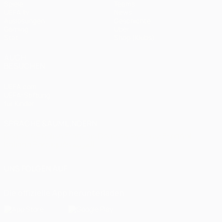
Spiele
Teams
UEFA.tv
News
Auslosungen
Geschichte
Gaming
Über
Stat.
Shop (Klubs)
AUCH
BESUCHEN
UEFA.com
UEFA-Stiftung
für Kinder
SPRACHE &AUML;NDERN
Deutsch
English
Français
Deutsch
Русский
Español
Italiano
Português
العربية
UNS FOLGEN AUF
Die offizielle App herunterladen