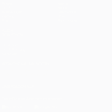
Spiele
Teams
UEFA.tv
News
Auslosungen
Geschichte
Gaming
Über
Stat.
Shop (Klubs)
AUCH
BESUCHEN
UEFA.com
UEFA-Stiftung
für Kinder
SPRACHE &AUML;NDERN
Deutsch
English
Français
Deutsch
Русский
Español
Italiano
Português
العربية
UNS FOLGEN AUF
Die offizielle App herunterladen