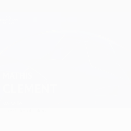
Direkt
zum
Hauptinhalt
Champions League Offiziell
Erhalten
Live-Ergebnisse &amp; Fantasy
UEFA Champions League
Mathis Clement
MATHIS
CLEMENT
Marseille
Überblick
Statistiken