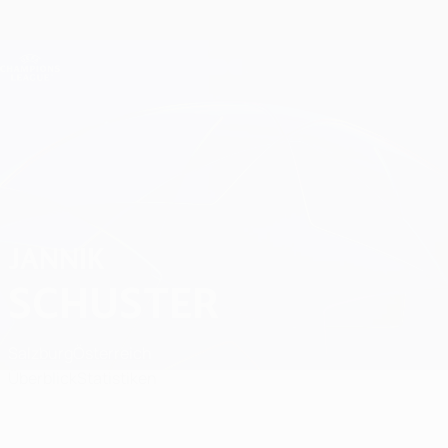
Direkt
zum
Hauptinhalt
Champions League Offiziell
Erhalten
Live-Ergebnisse &amp; Fantasy
UEFA Champions League
Jannik Schuster
JANNIK
SCHUSTER
Salzburg
Österreich
Überblick
Statistiken