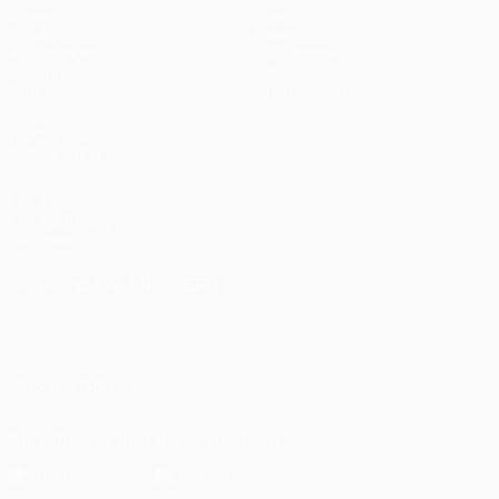
Spiele
Teams
UEFA.tv
News
Auslosungen
Geschichte
Gaming
Über
Stat.
Shop (Klubs)
AUCH
BESUCHEN
UEFA.com
UEFA-Stiftung
für Kinder
SPRACHE &AUML;NDERN
Deutsch
English
Français
Deutsch
Русский
Español
Italiano
Português
العربية
UNS FOLGEN AUF
Die offizielle App herunterladen