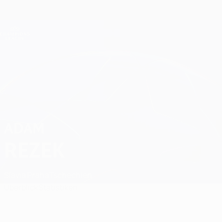
Direkt
zum
Hauptinhalt
Champions League Offiziell
Erhalten
Live-Ergebnisse &amp; Fantasy
UEFA Champions League
Adam Rezek
ADAM
REZEK
Slavia Praha
Tschechien
Überblick
Statistiken