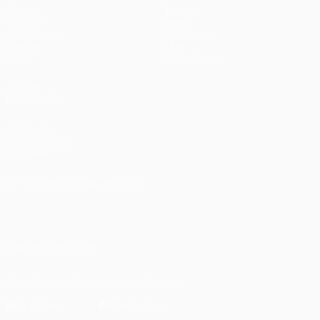
Spiele
Teams
UEFA.tv
News
Auslosungen
Geschichte
Gaming
Über
Stat.
Shop (Klubs)
AUCH
BESUCHEN
UEFA.com
UEFA-Stiftung
für Kinder
SPRACHE &AUML;NDERN
Deutsch
English
Français
Deutsch
Русский
Español
Italiano
Português
العربية
UNS FOLGEN AUF
Die offizielle App herunterladen