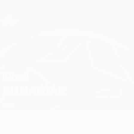
Direkt
zum
Hauptinhalt
Champions League Offiziell
Erhalten
Live-Ergebnisse &amp; Fantasy
UEFA Champions League
Bjorn Buhagiar
BJORN
BUHAGIAR
Malta
Überblick
Statistiken