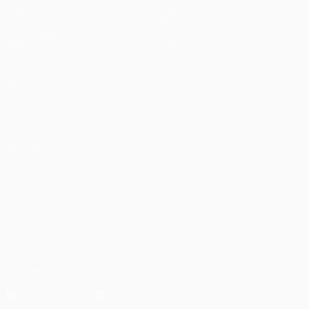
Spiele
Teams
UEFA.tv
News
Auslosungen
Geschichte
Gaming
Über
Stat.
Shop (Klubs)
AUCH
BESUCHEN
UEFA.com
UEFA-Stiftung
für Kinder
SPRACHE &AUML;NDERN
Deutsch
English
Français
Deutsch
Русский
Español
Italiano
Português
العربية
UNS FOLGEN AUF
Die offizielle App herunterladen