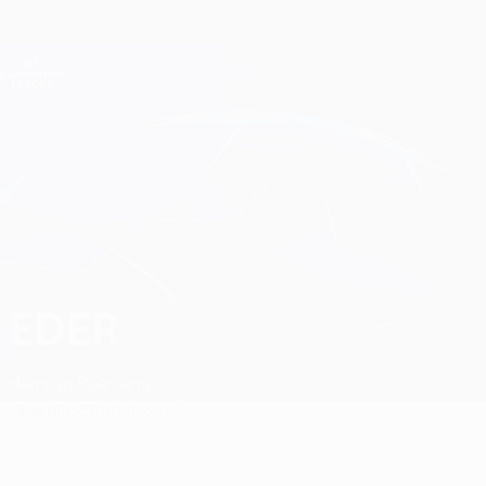
Direkt
zum
Hauptinhalt
Champions League Offiziell
Erhalten
Live-Ergebnisse &amp; Fantasy
UEFA Champions League
Eder
EDER
Hamrun Spartans
Überblick
Statistiken