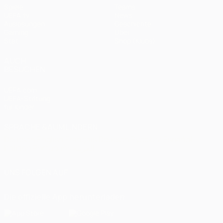
Spiele
Teams
UEFA.tv
News
Auslosungen
Geschichte
Gaming
Über
Stat.
Shop (Klubs)
AUCH
BESUCHEN
UEFA.com
UEFA-Stiftung
für Kinder
SPRACHE &AUML;NDERN
Deutsch
English
Français
Deutsch
Русский
Español
Italiano
Português
العربية
UNS FOLGEN AUF
Die offizielle App herunterladen