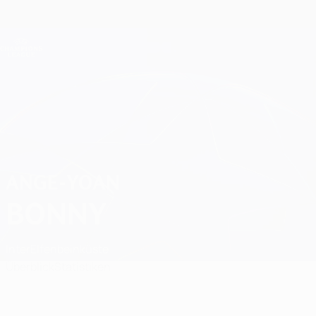
Direkt
zum
Hauptinhalt
Champions League Offiziell
Erhalten
Live-Ergebnisse &amp; Fantasy
UEFA Champions League
Ange-Yoan Bonny Spiele
ANGE-YOAN
BONNY
Inter
Elfenbeinküste
Überblick
Statistiken