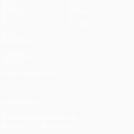
Spiele
Teams
UEFA.tv
News
Auslosungen
Geschichte
Gaming
Über
Stat.
Shop (Klubs)
AUCH
BESUCHEN
UEFA.com
UEFA-Stiftung
für Kinder
SPRACHE &AUML;NDERN
Deutsch
English
Français
Deutsch
Русский
Español
Italiano
Português
العربية
UNS FOLGEN AUF
Die offizielle App herunterladen