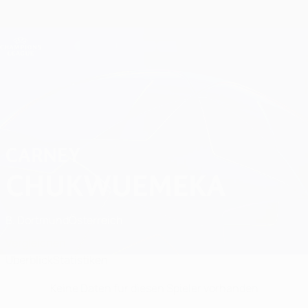
Direkt
zum
Hauptinhalt
Champions League Offiziell
Erhalten
Live-Ergebnisse &amp; Fantasy
UEFA Champions League
Carney Chukwuemeka Statistiken
CARNEY
CHUKWUEMEKA
B. Dortmund
Österreich
Vergleichen
Überblick
Statistiken
Keine Daten für diesen Spieler vorhanden