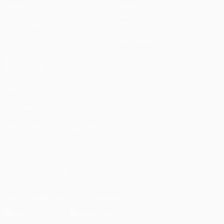
Spiele
Teams
UEFA.tv
News
Auslosungen
Geschichte
Gaming
Über
Stat.
Shop (Klubs)
AUCH
BESUCHEN
UEFA.com
UEFA-Stiftung
für Kinder
SPRACHE &AUML;NDERN
Deutsch
English
Français
Deutsch
Русский
Español
Italiano
Português
العربية
UNS FOLGEN AUF
Die offizielle App herunterladen