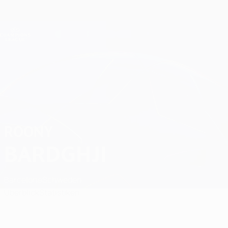
Direkt
zum
Hauptinhalt
Champions League Offiziell
Erhalten
Live-Ergebnisse &amp; Fantasy
UEFA Champions League
Roony Bardghji
ROONY
BARDGHJI
Barcelona
Schweden
Überblick
Statistiken