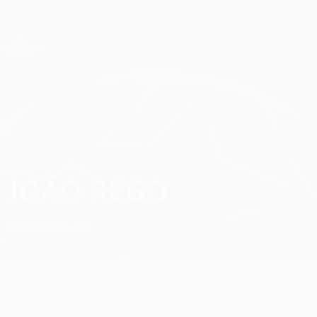
Direkt
zum
Hauptinhalt
Champions League Offiziell
Erhalten
Live-Ergebnisse &amp; Fantasy
UEFA Champions League
João Rego Statistiken
JOÃO REGO
Benfica
Portugal
Vergleichen
Überblick
Statistiken
Keine Daten für diesen Spieler vorhanden