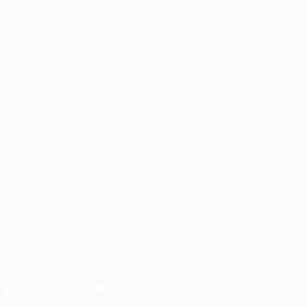
Spiele
Teams
UEFA.tv
News
Auslosungen
Geschichte
Gaming
Über
Stat.
Shop (Klubs)
AUCH
BESUCHEN
UEFA.com
UEFA-Stiftung
für Kinder
SPRACHE &AUML;NDERN
Deutsch
English
Français
Deutsch
Русский
Español
Italiano
Português
العربية
UNS FOLGEN AUF
Die offizielle App herunterladen