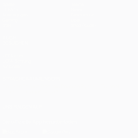
Spiele
Teams
UEFA.tv
News
Auslosungen
Geschichte
Gaming
Über
Stat.
Shop (Klubs)
AUCH
BESUCHEN
UEFA.com
UEFA-Stiftung
für Kinder
SPRACHE &AUML;NDERN
Deutsch
English
Français
Deutsch
Русский
Español
Italiano
Português
العربية
UNS FOLGEN AUF
Die offizielle App herunterladen