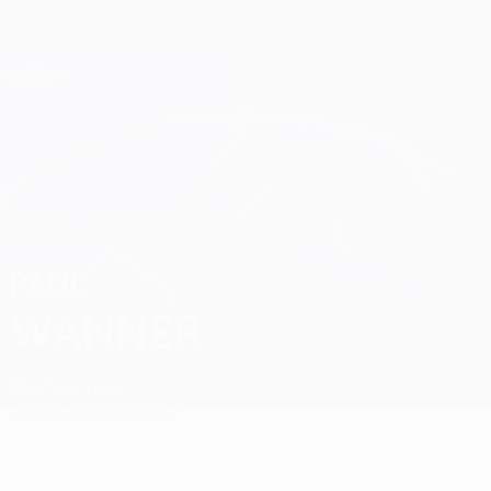
Direkt
zum
Hauptinhalt
Champions League Offiziell
Erhalten
Live-Ergebnisse &amp; Fantasy
UEFA Champions League
Paul Wanner
PAUL
WANNER
PSV
Österreich
Überblick
Statistiken