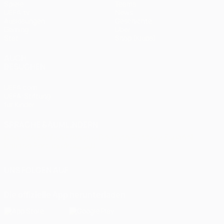
Spiele
Teams
UEFA.tv
News
Auslosungen
Geschichte
Gaming
Über
Stat.
Shop (Klubs)
AUCH
BESUCHEN
UEFA.com
UEFA-Stiftung
für Kinder
SPRACHE &AUML;NDERN
Deutsch
English
Français
Deutsch
Русский
Español
Italiano
Português
العربية
UNS FOLGEN AUF
Die offizielle App herunterladen