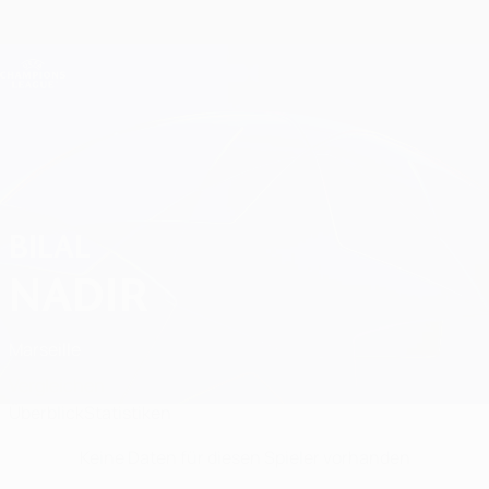
Direkt
zum
Hauptinhalt
Champions League Offiziell
Erhalten
Live-Ergebnisse &amp; Fantasy
UEFA Champions League
Bilal Nadir Statistiken
BILAL
NADIR
Marseille
Vergleichen
Überblick
Statistiken
Keine Daten für diesen Spieler vorhanden