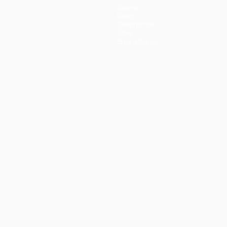
Teams
News
Geschichte
Über
Shop (Klubs)
Português
العربية