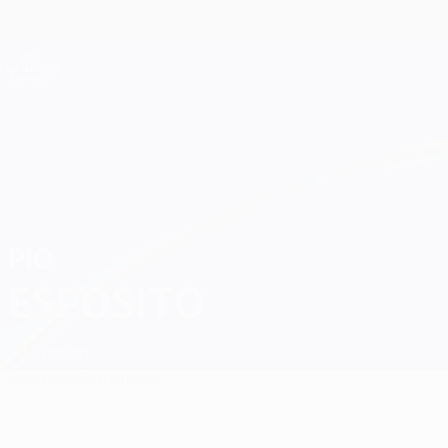
Direkt
zum
Hauptinhalt
Champions League Offiziell
Live-Ergebnisse &amp; Fantasy
UEFA Champions League
Pio Esposito
PIO
ESPOSITO
Inter
Italien
Überblick
Statistiken