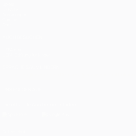
Spiele
UEFA.tv
Auslosungen
Gaming
Stat.
AUCH BESUCHEN
UEFA.com
UEFA-Stiftung für Kinder
SPRACHE &AUML;NDERN
Deutsch
English
Français
Deutsch
Русский
Español
Italiano
UNS FOLGEN AUF
Die offizielle App herunterladen
Datenschutz