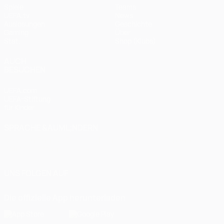
Spiele
Teams
UEFA.tv
News
Auslosungen
Geschichte
Gaming
Über
Stat.
Shop (Klubs)
AUCH
BESUCHEN
UEFA.com
UEFA-Stiftung
für Kinder
SPRACHE &AUML;NDERN
Deutsch
English
Français
Deutsch
Русский
Español
Italiano
Português
العربية
UNS FOLGEN AUF
Die offizielle App herunterladen