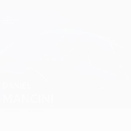
Direkt
zum
Hauptinhalt
Champions League Offiziell
Erhalten
Live-Ergebnisse &amp; Fantasy
UEFA Champions League
Daniel Mancini
DANIEL
MANCINI
Überblick
Statistiken