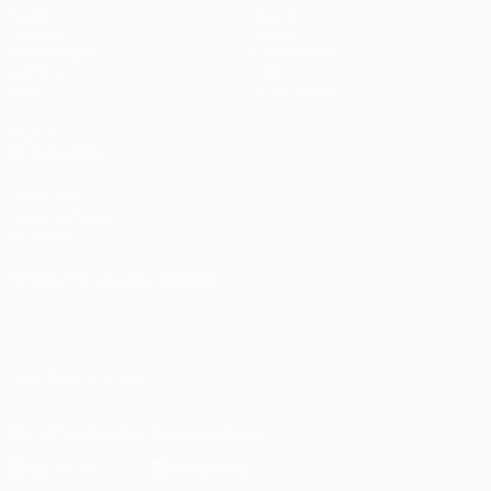
Spiele
Teams
UEFA.tv
News
Auslosungen
Geschichte
Gaming
Über
Stat.
Shop (Klubs)
AUCH
BESUCHEN
UEFA.com
UEFA-Stiftung
für Kinder
SPRACHE &AUML;NDERN
Deutsch
English
Français
Deutsch
Русский
Español
Italiano
Português
العربية
UNS FOLGEN AUF
Die offizielle App herunterladen