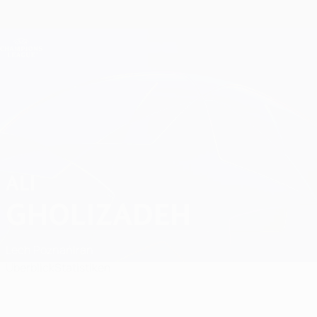
Direkt
zum
Hauptinhalt
Champions League Offiziell
Erhalten
Live-Ergebnisse &amp; Fantasy
UEFA Champions League
Ali Gholizadeh
ALI
GHOLIZADEH
Lech Poznań
Iran
Überblick
Statistiken