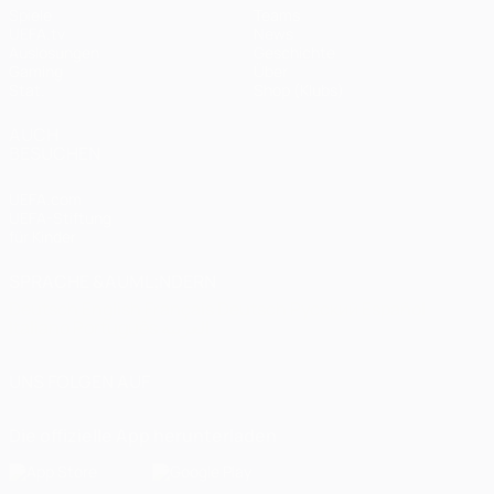
Spiele
Teams
UEFA.tv
News
Auslosungen
Geschichte
Gaming
Über
Stat.
Shop (Klubs)
AUCH
BESUCHEN
UEFA.com
UEFA-Stiftung
für Kinder
SPRACHE &AUML;NDERN
Deutsch
English
Français
Deutsch
Русский
Español
Italiano
Português
العربية
UNS FOLGEN AUF
Die offizielle App herunterladen