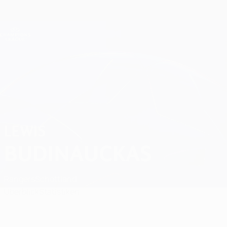
Direkt
zum
Hauptinhalt
Champions League Offiziell
Erhalten
Live-Ergebnisse &amp; Fantasy
UEFA Champions League
Lewis Budinauckas
LEWIS
BUDINAUCKAS
Rangers
Schottland
Überblick
Statistiken