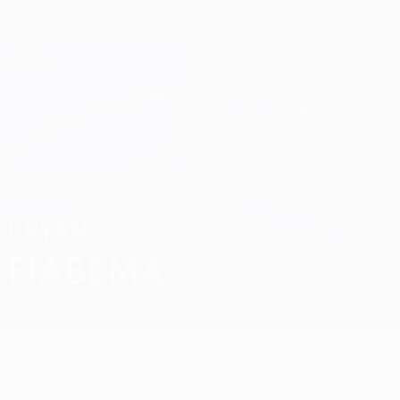
Direkt
zum
Hauptinhalt
Champions League Offiziell
Erhalten
Live-Ergebnisse &amp; Fantasy
UEFA Champions League
Bryan Fiabema
BRYAN
FIABEMA
Den Haag
Norwegen
Überblick
Statistiken