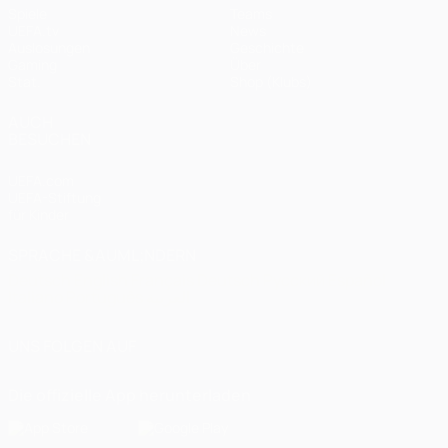
Spiele
Teams
UEFA.tv
News
Auslosungen
Geschichte
Gaming
Über
Stat.
Shop (Klubs)
AUCH
BESUCHEN
UEFA.com
UEFA-Stiftung
für Kinder
SPRACHE &AUML;NDERN
Deutsch
English
Français
Deutsch
Русский
Español
Italiano
Português
العربية
UNS FOLGEN AUF
Die offizielle App herunterladen