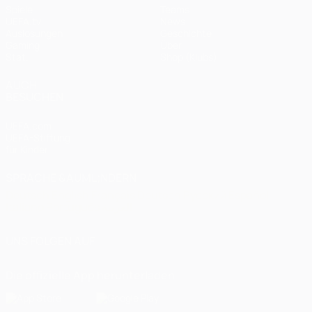
Spiele
Teams
UEFA.tv
News
Auslosungen
Geschichte
Gaming
Über
Stat.
Shop (Klubs)
AUCH
BESUCHEN
UEFA.com
UEFA-Stiftung
für Kinder
SPRACHE &AUML;NDERN
Deutsch
English
Français
Deutsch
Русский
Español
Italiano
Português
العربية
UNS FOLGEN AUF
Die offizielle App herunterladen