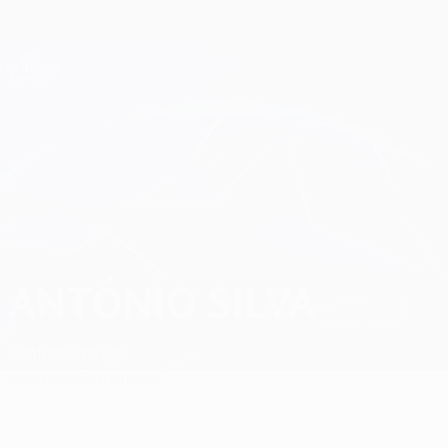
Direkt
zum
Hauptinhalt
Champions League Offiziell
Erhalten
Live-Ergebnisse &amp; Fantasy
UEFA Champions League
António Silva
ANTÓNIO SILVA
Benfica
Portugal
Überblick
Statistiken