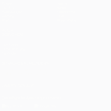
Spiele
Teams
UEFA.tv
News
Auslosungen
Geschichte
Gaming
Über
Stat.
Shop (Klubs)
AUCH
BESUCHEN
UEFA.com
UEFA-Stiftung
für Kinder
SPRACHE &AUML;NDERN
Deutsch
English
Français
Deutsch
Русский
Español
Italiano
Português
العربية
UNS FOLGEN AUF
Die offizielle App herunterladen