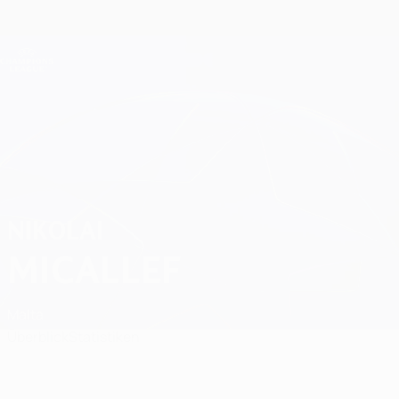
Direkt
zum
Hauptinhalt
Champions League Offiziell
Erhalten
Live-Ergebnisse &amp; Fantasy
UEFA Champions League
Nikolai Micallef
NIKOLAI
MICALLEF
Malta
Überblick
Statistiken