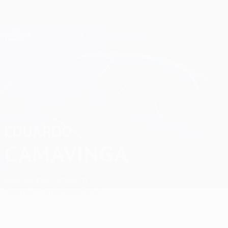
Direkt
zum
Hauptinhalt
Champions League Offiziell
Erhalten
Live-Ergebnisse &amp; Fantasy
UEFA Champions League
Eduardo Camavinga News
EDUARDO
CAMAVINGA
Real Madrid
Frankreich
Überblick
Statistiken
News