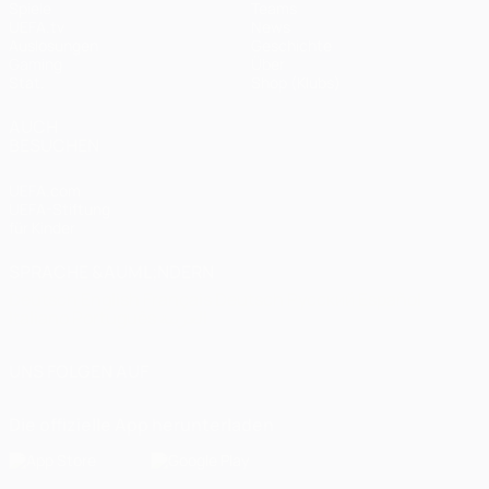
Spiele
Teams
UEFA.tv
News
Auslosungen
Geschichte
Gaming
Über
Stat.
Shop (Klubs)
AUCH
BESUCHEN
UEFA.com
UEFA-Stiftung
für Kinder
SPRACHE &AUML;NDERN
Deutsch
English
Français
Deutsch
Русский
Español
Italiano
Português
العربية
UNS FOLGEN AUF
Die offizielle App herunterladen