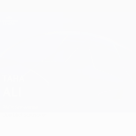
Direkt
zum
Hauptinhalt
Champions League Offiziell
Erhalten
Live-Ergebnisse &amp; Fantasy
UEFA Champions League
Taha Ali
TAHA
ALI
PAOK
Schweden
Überblick
Statistiken