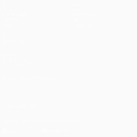
Spiele
Teams
UEFA.tv
News
Auslosungen
Geschichte
Gaming
Über
Stat.
Shop (Klubs)
AUCH
BESUCHEN
UEFA.com
UEFA-Stiftung
für Kinder
SPRACHE &AUML;NDERN
Deutsch
English
Français
Deutsch
Русский
Español
Italiano
Português
العربية
UNS FOLGEN AUF
Die offizielle App herunterladen