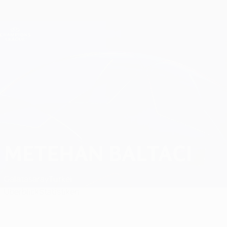
Direkt
zum
Hauptinhalt
Champions League Offiziell
Erhalten
Live-Ergebnisse &amp; Fantasy
UEFA Champions League
Metehan Baltacı
METEHAN BALTACI
Galatasaray
Türkei
Überblick
Statistiken