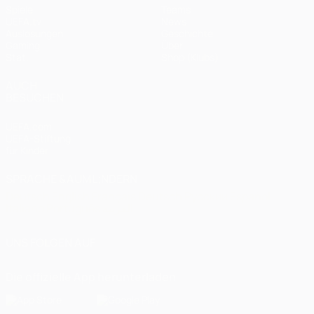
Spiele
Teams
UEFA.tv
News
Auslosungen
Geschichte
Gaming
Über
Stat.
Shop (Klubs)
AUCH
BESUCHEN
UEFA.com
UEFA-Stiftung
für Kinder
SPRACHE &AUML;NDERN
Deutsch
English
Français
Deutsch
Русский
Español
Italiano
Português
العربية
UNS FOLGEN AUF
Die offizielle App herunterladen