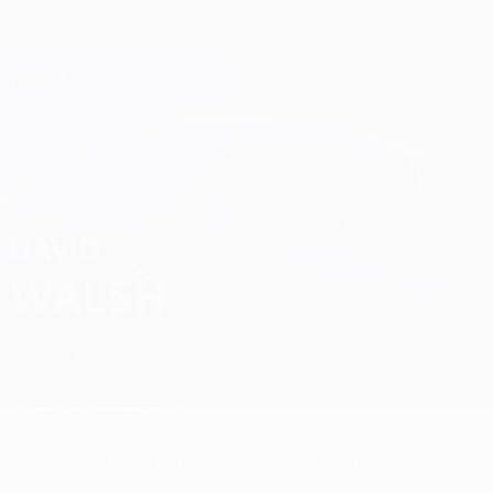
Direkt
zum
Hauptinhalt
Champions League Offiziell
Erhalten
Live-Ergebnisse &amp; Fantasy
UEFA Champions League
David Walsh Statistiken
DAVID
WALSH
Linfield
Nordirland
Vergleichen
Überblick
Statistiken
Keine Daten für diesen Spieler vorhanden