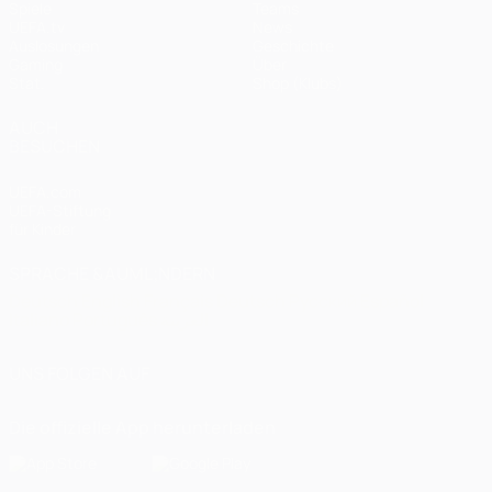
Spiele
Teams
UEFA.tv
News
Auslosungen
Geschichte
Gaming
Über
Stat.
Shop (Klubs)
AUCH
BESUCHEN
UEFA.com
UEFA-Stiftung
für Kinder
SPRACHE &AUML;NDERN
Deutsch
English
Français
Deutsch
Русский
Español
Italiano
Português
العربية
UNS FOLGEN AUF
Die offizielle App herunterladen