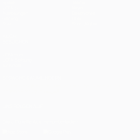
Spiele
Teams
UEFA.tv
News
Auslosungen
Geschichte
Gaming
Über
Stat.
Shop (Klubs)
AUCH
BESUCHEN
UEFA.com
UEFA-Stiftung
für Kinder
SPRACHE &AUML;NDERN
Deutsch
English
Français
Deutsch
Русский
Español
Italiano
Português
العربية
UNS FOLGEN AUF
Die offizielle App herunterladen