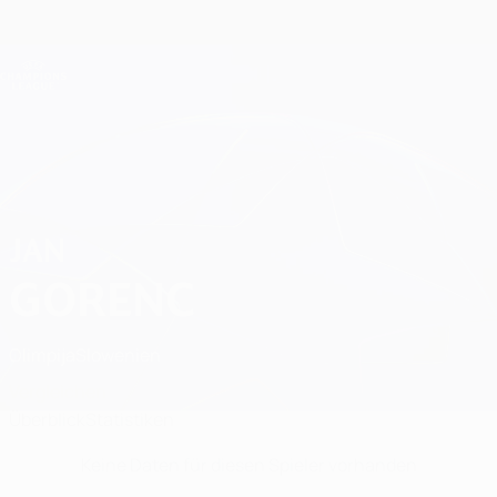
Direkt
zum
Hauptinhalt
Champions League Offiziell
Erhalten
Live-Ergebnisse &amp; Fantasy
UEFA Champions League
Jan Gorenc Statistiken
JAN
GORENC
Olimpija
Slowenien
Vergleichen
Überblick
Statistiken
Keine Daten für diesen Spieler vorhanden