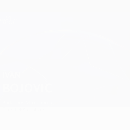
Direkt
zum
Hauptinhalt
Champions League Offiziell
Erhalten
Live-Ergebnisse &amp; Fantasy
UEFA Champions League
Ivan Bojovic
IVAN
BOJOVIC
Budućnost
Montenegro
Überblick
Statistiken