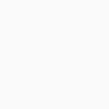
Spiele
Teams
UEFA.tv
News
Auslosungen
Geschichte
Gaming
Über
Stat.
Shop (Klubs)
AUCH
BESUCHEN
UEFA.com
UEFA-Stiftung
für Kinder
SPRACHE &AUML;NDERN
Deutsch
English
Français
Deutsch
Русский
Español
Italiano
Português
العربية
UNS FOLGEN AUF
Die offizielle App herunterladen