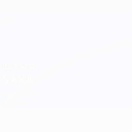
Direkt
zum
Hauptinhalt
Champions League Offiziell
Live-Ergebnisse &amp; Fantasy
UEFA Champions League
Bukayo Saka Statistiken
BUKAYO
SAKA
Arsenal
England
Vergleichen
Überblick
Statistiken
News