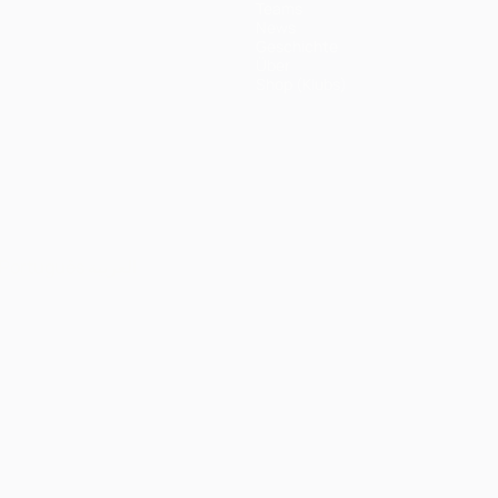
Teams
News
Geschichte
Über
Shop (Klubs)
Português
العربية