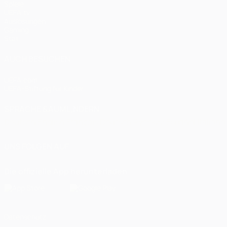
Spiele
UEFA.tv
Auslosungen
Gaming
Stat.
AUCH BESUCHEN
UEFA.com
UEFA-Stiftung für Kinder
SPRACHE &AUML;NDERN
Deutsch
English
Français
Deutsch
Русский
Español
Italiano
UNS FOLGEN AUF
Die offizielle App herunterladen
Datenschutz