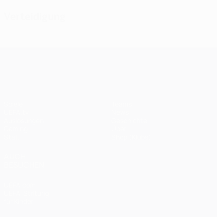
Verteidigung
UEFA Champions League
Spiele
Teams
UEFA.tv
News
Auslosungen
Geschichte
Gaming
Über
Stat.
Shop (Klubs)
AUCH
BESUCHEN
UEFA.com
UEFA-Stiftung
für Kinder