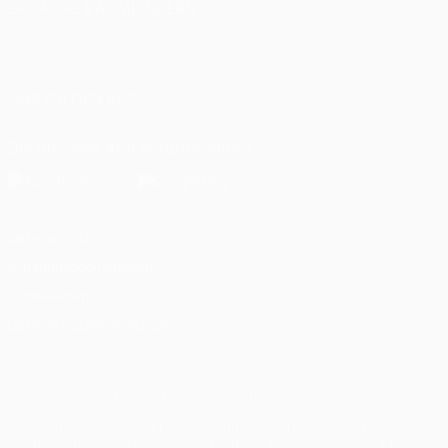
SPRACHE &AUML;NDERN
Deutsch
English
Français
Deutsch
Русский
Español
Italiano
Português
العربية
UNS FOLGEN AUF
Die offizielle App herunterladen
Datenschutz
Nutzungsbedingungen
Cookie-Politik
Datenschutzeinstellungen
© 1998-2026 UEFA. Alle Rechte vorbehalten
Der Name UEFA, das UEFA-Logo und alle Marken von UEFA-
Wettbewerben sind geschützte Marken und/oder von der UEFA