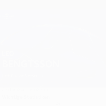
Direkt
zum
Hauptinhalt
Champions League Offiziell
Erhalten
Live-Ergebnisse &amp; Fantasy
UEFA Champions League
Leo Bengtsson Statistiken 2026/27
LEO
BENGTSSON
Lech Poznań
Schweden
Vergleichen
Überblick
Statistiken
Spiele
Wichtige Statistiken
1
24