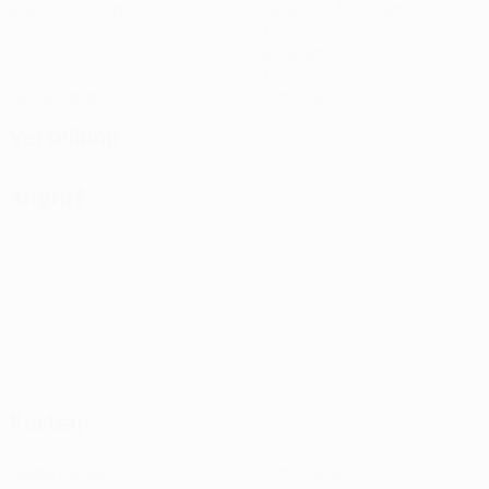
Absolvierte Spiele
Gespielte Minuten
0
0
Tore
Vorlagen
0
0
Gelbe Karten
Rote Karten
Verteilung
Angriff
Karten
0
0
Gelbe Karten
Rote Karten