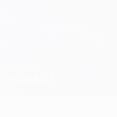
Direkt
zum
Hauptinhalt
Champions League Offiziell
Erhalten
Live-Ergebnisse &amp; Fantasy
UEFA Champions League
Arbenit Xhemajli 2026/27
ARBENIT
XHEMAJLI
Egnatia
Kosovo
Überblick
Statistiken
Spiele
Verteidiger
19
POSITION
KLUB-RÜCKENNUMMER
23
Kosovo
NATIONALTEAM-NUMMER
LAND