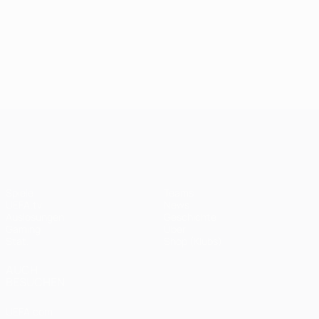
UEFA Champions League
Spiele
Teams
UEFA.tv
News
Auslosungen
Geschichte
Gaming
Über
Stat.
Shop (Klubs)
AUCH
BESUCHEN
UEFA.com