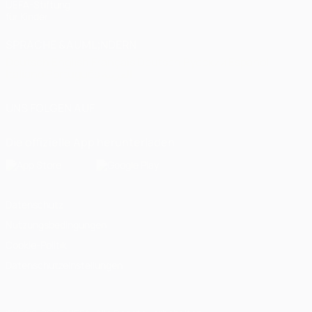
UEFA-Stiftung
für Kinder
SPRACHE &AUML;NDERN
Deutsch
English
Français
Deutsch
Русский
Español
Italiano
Português
العربية
UNS FOLGEN AUF
Die offizielle App herunterladen
Datenschutz
Nutzungsbedingungen
Cookie-Politik
Datenschutzeinstellungen