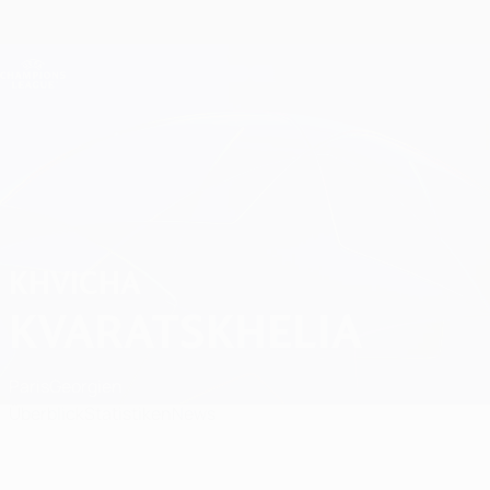
Direkt
zum
Hauptinhalt
Champions League Offiziell
Erhalten
Live-Ergebnisse &amp; Fantasy
UEFA Champions League
Khvicha Kvaratskhelia Spiele
KHVICHA
KVARATSKHELIA
Paris
Georgien
Überblick
Statistiken
News