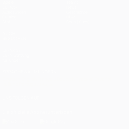
Spiele
Teams
UEFA.tv
News
Auslosungen
Geschichte
Gaming
Über
Stat.
Shop (Klubs)
AUCH
BESUCHEN
UEFA.com
UEFA-Stiftung
für Kinder
SPRACHE &AUML;NDERN
Deutsch
English
Français
Deutsch
Русский
Español
Italiano
Português
العربية
UNS FOLGEN AUF
Die offizielle App herunterladen