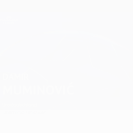
Direkt
zum
Hauptinhalt
Champions League Offiziell
Erhalten
Live-Ergebnisse &amp; Fantasy
UEFA Champions League
Damir Muminović
DAMIR
MUMINOVIĆ
Breiðablik
Island
Überblick
Statistiken