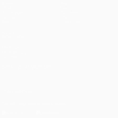
Spiele
Teams
UEFA.tv
News
Auslosungen
Geschichte
Gaming
Über
Stat.
Shop (Klubs)
AUCH
BESUCHEN
UEFA.com
UEFA-Stiftung
für Kinder
SPRACHE &AUML;NDERN
Deutsch
English
Français
Deutsch
Русский
Español
Italiano
Português
العربية
UNS FOLGEN AUF
Die offizielle App herunterladen