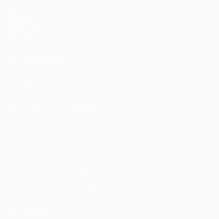
Spiele
UEFA.tv
Auslosungen
Gaming
Stat.
AUCH BESUCHEN
UEFA.com
UEFA-Stiftung für Kinder
SPRACHE &AUML;NDERN
Deutsch
English
Français
Deutsch
Русский
Español
Italiano
UNS FOLGEN AUF
Die offizielle App herunterladen
Datenschutz