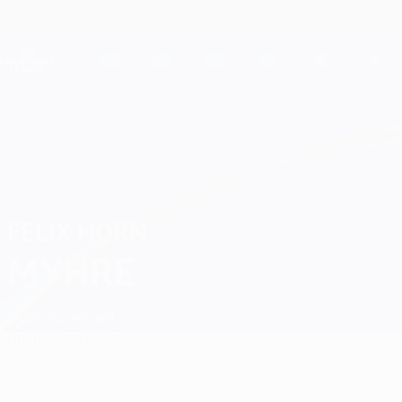
Direkt
zum
Hauptinhalt
Champions League Offiziell
Live-Ergebnisse &amp; Fantasy
UEFA Champions League
Felix Horn Myhre
FELIX HORN
MYHRE
Brann
Norwegen
Überblick
Statistiken