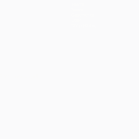
Teams
News
Geschichte
Über
Shop (Klubs)
Português
العربية